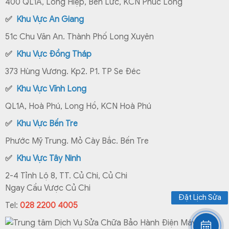
400 QL1A, Long Hiệp, Bến Lức, KCN Phúc Long
✅
Khu Vực An Giang
51c Chu Văn An. Thành Phố Long Xuyên
✅
Khu Vực Đồng Tháp
373 Hùng Vương. Kp2. P1. TP Se Đéc
✅
Khu Vực Vĩnh Long
QL1A, Hoà Phú, Long Hồ, KCN Hoà Phú
✅
Khu Vực Bến Tre
Phước Mỹ Trung. Mỏ Cày Bắc. Bến Tre
✅
Khu Vực Tây Ninh
2-4 Tỉnh Lộ 8, TT. Củ Chi, Củ Chi
Ngay Cầu Vược Củ Chi
Đặt Lịch Sửa
Tel:
028 2200 4005