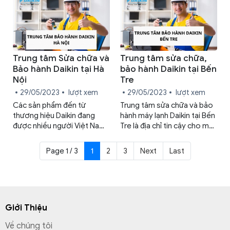
cách khắc phục ra sao? Tất
vụ Daikin có mặt tại 36 tỉnh
cả sẽ được tổng hợp trong
thành Việt Nam, sẵn sàng
bài viết dưới đây!
hỗ trợ khách hàng. Ở Vũng
Tàu, Trung tâm bảo hành
Daikin đã sẵn lòng cung cấp
sự hỗ trợ sửa chữa kịp thời
Trung tâm Sửa chữa và
Trung tâm sửa chữa,
cho mọi vấn đề liên quan.
Bảo hành Daikin tại Hà
bảo hành Daikin tại Bến
Nội
Tre
29/05/2023
lượt xem
29/05/2023
lượt xem
Các sản phẩm đến từ
Trung tâm sửa chữa và bảo
thương hiệu Daikin đang
hành máy lạnh Daikin tại Bến
được nhiều người Việt Nam
Tre là địa chỉ tin cậy cho mọi
ưa chuộng do đó trong
vấn đề kỹ thuật của thiết bị.
nhiều gia đình có sự xuất
Với đội ngũ kỹ thuật viên
Page 1 / 3
1
2
3
Next
Last
hiện của thiết bị điện máy
chuyên nghiệp và giàu kinh
của Daikin. Tuy nhiên khi gặp
nghiệm, Daikin cam kết cung
hư hỏng hay lỗi kỹ thuật, đa
cấp dịch vụ sửa chữa chất
số người dùng vẫn không
lượng cao và bảo hành đáng
biết phải xử lý như thế nào?
tin cậy.
Giới Thiệu
Tại Hà Nội, Trung tâm bảo
hành Daikin đã có mặt để hỗ
Về chúng tôi
trợ sửa chữa kịp thời các