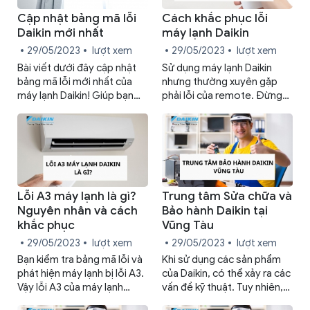
đang bị lỗi và đâu là những
lỗi thường gặp ở thiết bị
Cập nhật bảng mã lỗi
Cách khắc phục lỗi
này? Hãy cùng theo dõi bài
Daikin mới nhất
máy lạnh Daikin
viết của Trung tâm bảo hành
29/05/2023
lượt xem
29/05/2023
lượt xem
Daikin để hiểu rõ hơn nhé!
Bài viết dưới đây cập nhật
Sử dụng máy lạnh Daikin
bảng mã lỗi mới nhất của
nhưng thường xuyên gặp
máy lạnh Daikin! Giúp bạn
phải lỗi của remote. Đừng
nhanh chóng nhận biết lỗi và
lo lắng, bài viết dưới đây sẽ
sửa chữa máy lạnh kịp thời.
tổng hợp các lỗi của
remote máy lạnh Daikin và
cách khắc phục!
Lỗi A3 máy lạnh là gì?
Trung tâm Sửa chữa và
Nguyên nhân và cách
Bảo hành Daikin tại
khắc phục
Vũng Tàu
29/05/2023
lượt xem
29/05/2023
lượt xem
Bạn kiểm tra bảng mã lỗi và
Khi sử dụng các sản phẩm
phát hiện máy lạnh bị lỗi A3.
của Daikin, có thể xảy ra các
Vậy lỗi A3 của máy lạnh
vấn đề kỹ thuật. Tuy nhiên,
Daikin là gì? Nguyên nhân và
bạn không cần lo lắng vì dịch