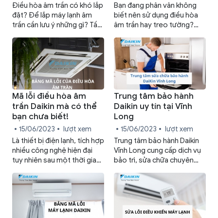
Điều hòa âm trần có khó lắp
Bạn đang phân vân không
đặt? Để lắp máy lạnh âm
biết nên sử dụng điều hòa
trần cần lưu ý những gì? Tất
âm trần hay treo tường?
cả sẽ được Trung tâm bảo
Đừng lo, chúng tôi sẽ giúp
hành Daikin giải đáp cho bạn
bạn tìm ra câu trả lời và lựa
qua bài viết dưới đây.
chọn thiết bị phù hợp với
mình.
Mã lỗi điều hòa âm
Trung tâm bảo hành
trần Daikin mà có thể
Daikin uy tín tại Vĩnh
bạn chưa biết!
Long
15/06/2023
lượt xem
15/06/2023
lượt xem
Là thiết bị điện lạnh, tích hợp
Trung tâm bảo hành Daikin
nhiều công nghệ hiện đại
Vĩnh Long cung cấp dịch vụ
tuy nhiên sau một thời gian
bảo trì, sửa chữa chuyên
hoạt động bền bỉ, máy lạnh
nghiệp, chăm sóc thiết bị gi
cũng phát sinh lỗi, cần được
đình bạn hoạt động bền bỉ,
sửa sửa và chăm sóc để vận
tiết kiệm điện năng và kéo
hành trở lại. Vậy làm sao để
dài tuổi thọ.
phát hiện điều hòa Daikin