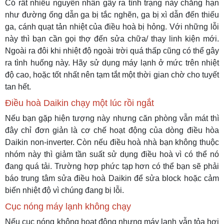
Có rất nhiều nguyên nhân gây ra tình trạng này chẳng hạn
như đường ống dẫn ga bị tắc nghẽn, ga bị xì dẫn đến thiếu
ga, cánh quạt tản nhiệt của điều hoà bị hỏng. Với những lỗi
này thì bạn cần gọi thợ đến sửa chữa/ thay linh kiện mới.
Ngoài ra đôi khi nhiệt độ ngoài trời quá thấp cũng có thể gây
ra tình huống này. Hãy sử dụng máy lạnh ở mức trên nhiệt
độ cao, hoặc tốt nhất nên tạm tắt một thời gian chờ cho tuyết
tan hết.
Điều hoà Daikin chạy một lúc rồi ngắt
Nếu bạn gặp hiện tượng này nhưng căn phòng vẫn mát thì
đây chỉ đơn giản là cơ chế hoạt động của dòng điều hòa
Daikin non-inverter. Còn nếu điều hoà nhà bạn không thuộc
nhóm này thì giảm tần suất sử dụng điều hoà vì có thể nó
đang quá tải. Trường hợp phức tạp hơn có thể bạn sẽ phải
báo trung tâm sửa điều hoà Daikin để sửa block hoặc cảm
biến nhiệt độ vì chúng đang bị lỗi.
Cục nóng máy lạnh không chạy
Nếu cục nóng không hoạt động nhưng máy lạnh vẫn tỏa hơi