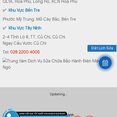
QL1A, Hoà Phú, Long Hồ, KCN Hoà Phú
✅
Khu Vực Bến Tre
Phước Mỹ Trung. Mỏ Cày Bắc. Bến Tre
✅
Khu Vực Tây Ninh
2-4 Tỉnh Lộ 8, TT. Củ Chi, Củ Chi
Ngay Cầu Vược Củ Chi
Đặt Lịch Sửa
Tel:
028 2200 4005
Updating...
Chính sách bảo hành