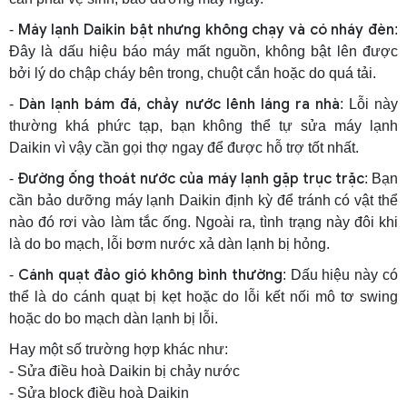
Máy lạnh Daikin bật nhưng không chạy và có nháy đèn
-
:
Đây là dấu hiệu báo máy mất nguồn, không bật lên được
bởi lý do chập cháy bên trong, chuột cắn hoặc do quá tải.
Dàn lạnh bám đá, chảy nước lênh láng ra nhà
-
: Lỗi này
thường khá phức tạp, bạn không thể tự sửa máy lạnh
Daikin vì vậy cần gọi thợ ngay để được hỗ trợ tốt nhất.
Đường ống thoát nước của máy lạnh gặp trục trặc
-
: Bạn
cần bảo dưỡng máy lạnh Daikin định kỳ để tránh có vật thể
nào đó rơi vào làm tắc ống. Ngoài ra, tình trạng này đôi khi
là do bo mạch, lỗi bơm nước xả dàn lạnh bị hỏng.
Cánh quạt đảo gió không bình thường
-
: Dấu hiệu này có
thể là do cánh quạt bị kẹt hoặc do lỗi kết nối mô tơ swing
hoặc do bo mạch dàn lạnh bị lỗi.
Hay một số trường hợp khác như:
- Sửa điều hoà Daikin bị chảy nước
- Sửa block điều hoà Daikin