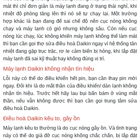
mát thì chỉ đơn giản là máy lạnh đang ở trạng thái nghỉ, khi
nhiệt độ phòng tăng lên thì nó sẽ tự chạy lại. Một trường
hợp khác là bạn đang để sai chế độ nên cục nóng không
chạy và máy lạnh có gió nhưng không sâu. Còn nếu cục
nóng lúc chạy, lúc không khiến máy lạnh không thể làm mát
thì bạn cần gọi thợ sửa điều hoà Daikin ngay vì hệ thống tản
nhiệt đang gặp trục trặc, rơ le cảm biến bị hỏng, khi lắp đặt
máy lạnh đã sai kỹ thuật hay không đúng vị trí.
Máy lạnh Daikin không nhận tín hiệu
Lỗi này có thể do điều khiển hết pin, bạn cần thay pin mới
ngay. Đôi khi là do mắt thần của điều khiển/ dàn lạnh không
nhận tín hiệu. Trước hết hãy lau bụi bẩn bám ở vùng mắt
thần, nếu vẫn không được thì bạn cần gọi trung tâm sửa
điều hoà Daikin.
Điều hoà Daikin kêu to, gây ồn
Máy lạnh kêu to thường là do cục nóng gây ồn. Và tình trạng
này có thể do giá đỡ cục nóng không chắc chắn, bị lắp đặt