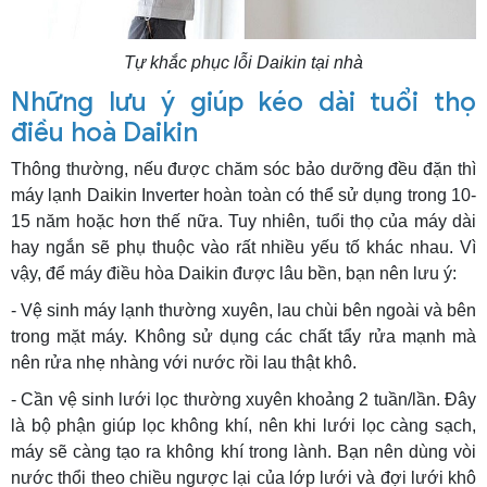
Tự khắc phục lỗi Daikin tại nhà
Những lưu ý giúp kéo dài tuổi thọ
điều hoà Daikin
Thông thường, nếu được chăm sóc bảo dưỡng đều đặn thì
máy lạnh Daikin Inverter hoàn toàn có thể sử dụng trong 10-
15 năm hoặc hơn thế nữa. Tuy nhiên, tuổi thọ của máy dài
hay ngắn sẽ phụ thuộc vào rất nhiều yếu tố khác nhau. Vì
vậy, để máy điều hòa Daikin được lâu bền, bạn nên lưu ý:
- Vệ sinh máy lạnh thường xuyên, lau chùi bên ngoài và bên
trong mặt máy. Không sử dụng các chất tẩy rửa mạnh mà
nên rửa nhẹ nhàng với nước rồi lau thật khô.
- Cần vệ sinh lưới lọc thường xuyên khoảng 2 tuần/lần. Đây
là bộ phận giúp lọc không khí, nên khi lưới lọc càng sạch,
máy sẽ càng tạo ra không khí trong lành. Bạn nên dùng vòi
nước thổi theo chiều ngược lại của lớp lưới và đợi lưới khô