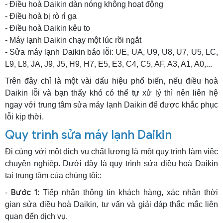
- Điều hoà Daikin dàn nóng không hoạt động
- Điều hoà bị rò rỉ ga
- Điều hoà Daikin kêu to
- Máy lạnh Daikin chạy một lúc rồi ngắt
- Sửa máy lạnh Daikin báo lỗi: UE, UA, U9, U8, U7, U5, LC,
L9, L8, JA, J9, J5, H9, H7, E5, E3, C4, C5, AF, A3, A1, A0,...
Trên đây chỉ là một vài dấu hiệu phổ biến, nếu điều hoà
Daikin lỗi và bạn thấy khó có thể tự xử lý thì nên liên hệ
ngay với trung tâm sửa máy lạnh Daikin để được khắc phục
lỗi kịp thời.
Quy trình sửa máy lạnh Daikin
Đi cùng với một dịch vụ chất lượng là một quy trình làm việc
chuyên nghiệp. Dưới đây là quy trình sửa điều hoà Daikin
tại trung tâm của chúng tôi::
Bước 1
-
: Tiếp nhận thông tin khách hàng, xác nhận thời
gian sửa điều hoà Daikin, tư vấn và giải đáp thắc mắc liên
quan đến dịch vụ.