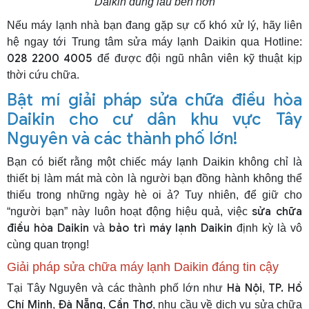
Daikin
dùng lâu bền hơn
Nếu máy lạnh nhà bạn đang gặp sự cố khó xử lý, hãy liên
hệ ngay tới Trung tâm sửa máy lạnh Daikin qua Hotline:
028 2200 4005
để được đội ngũ nhân viên kỹ thuật kịp
thời cứu chữa.
Bật mí giải pháp sửa chữa điều hòa
Daikin cho cư dân khu vực Tây
Nguyên và các thành phố lớn!
Bạn có biết rằng một chiếc máy lạnh Daikin không chỉ là
thiết bị làm mát mà còn là người bạn đồng hành không thể
thiếu trong những ngày hè oi ả? Tuy nhiên, để giữ cho
sửa chữa
“người bạn” này luôn hoạt động hiệu quả, việc
điều hòa Daikin
bảo trì máy lạnh Daikin
và
định kỳ là vô
cùng quan trọng!
Giải pháp sửa chữa máy lạnh Daikin đáng tin cậy
Hà Nội
TP. Hồ
Tại Tây Nguyên và các thành phố lớn như
,
Chí Minh
Đà Nẵng
Cần Thơ
,
,
, nhu cầu về dịch vụ sửa chữa